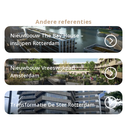
Andere referenties
Nieuwbouw The Bay House –
inslijpen Rotterdam
Nieuwbouw Vreeswijkpad
Amsterdam
Transformatie De Ster Rotterdam